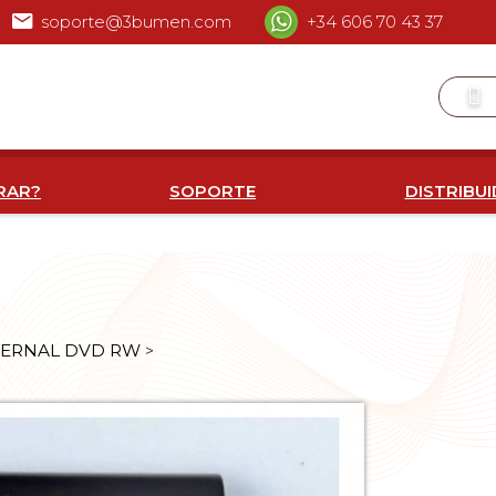
soporte@3bumen.com
+34 606 70 43 37
RAR?
SOPORTE
DISTRIBU
XTERNAL DVD RW
>