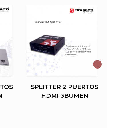
RTOS
SPLITTER 2 PUERTOS
N
HDMI 3BUMEN
AUR
BLU