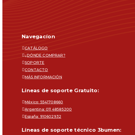
Navegacíon
CATÁLOGO
¿DÓNDE COMPRAR?
SOPORTE
CONTACTO
MÁS INFORMACIÓN
Líneas de soporte Gratuito:
México: 5541708660
Argentina: 011 48585200
España: 910602932
Líneas de soporte técnico 3bumen: