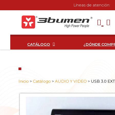
Líneas de atención:
CATÁLOGO
¿DÓNDE COMP
Inicio
Catálogo
AUDIO Y VIDEO
USB 3.0 E
>
>
>