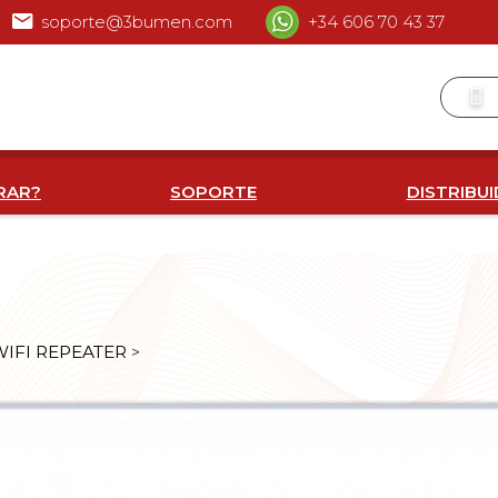
soporte@3bumen.com
+34 606 70 43 37
RAR?
SOPORTE
DISTRIBU
WIFI REPEATER
>