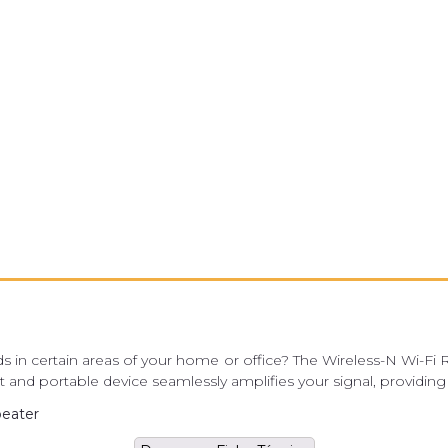
 in certain areas of your home or office? The Wireless-N Wi-Fi Re
nd portable device seamlessly amplifies your signal, providing rel
peater