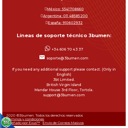
México: 5541708660
Argentina: 011 48585200
España: 910602932
Líneas de soporte técnico 3bumen:
+34 606 70 43 37
soporte@3bumen.com
If you need any additional support please contact. (Only in
English)
3bt Limited.
British Virgin Island
Mandar House 3rd Floor, Tortola.
support@3bumen.com
2020 ©3bumen. Todos los derechos reservados
Términos y condiciones
Diseñado por Exus™
|
Envío de Correos Masivos