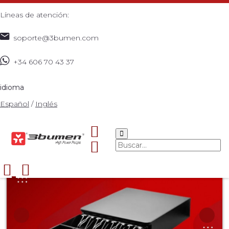
Líneas de atención:
soporte@3bumen.com
+34 606 70 43 37
Inicio
Catálogo
ACCESORIOS
CAJÓN MONEDERO
>
>
>
MODELO 330XD
>
idioma
Español
/
Inglés