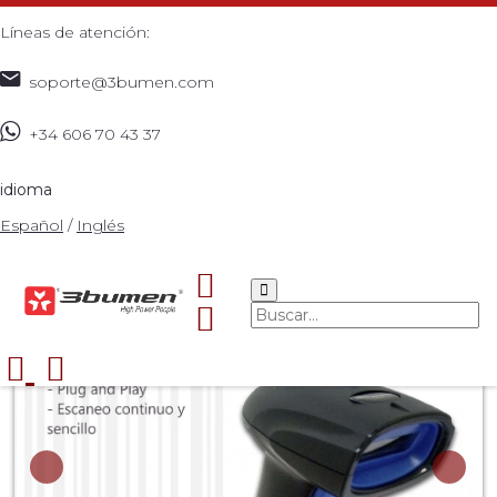
Líneas de atención:
soporte@3bumen.com
+34 606 70 43 37
Inicio
Catálogo
ACCESORIOS
ESCANER MODEL:
>
>
>
READER 1PRO
>
idioma
Español
/
Inglés