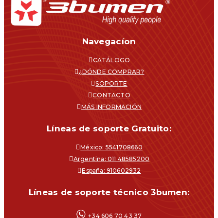
Navegacíon
CATÁLOGO
¿DÓNDE COMPRAR?
SOPORTE
CONTACTO
MÁS INFORMACIÓN
Líneas de soporte Gratuito:
México: 5541708660
Argentina: 011 48585200
España: 910602932
Líneas de soporte técnico 3bumen:
+34 606 70 43 37