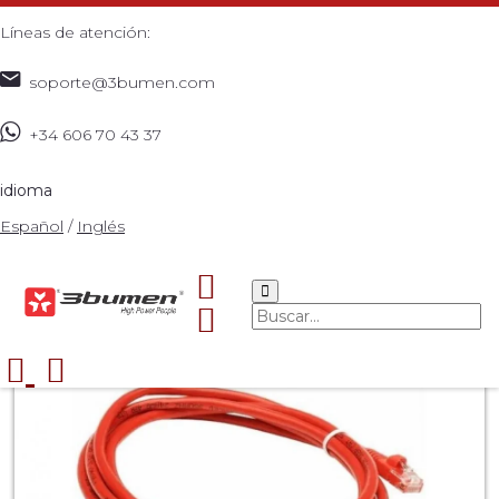
Líneas de atención:
soporte@3bumen.com
+34 606 70 43 37
Inicio
Catálogo
Patch cord
UTP
REDES
Cable
>
>
>
>
>
>
PATCH CORD CERTIFICADO CAT 5 AZUL DE 0,6
idioma
METROS
>
Español
/
Inglés