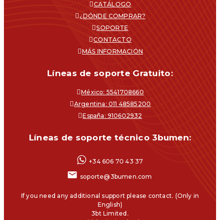
CATÁLOGO
¿DÓNDE COMPRAR?
SOPORTE
CONTACTO
MÁS INFORMACIÓN
Líneas de soporte Gratuito:
México: 5541708660
Argentina: 011 48585200
España: 910602932
Líneas de soporte técnico 3bumen:
+34 606 70 43 37
soporte@3bumen.com
If you need any additional support please contact. (Only in
English)
3bt Limited.