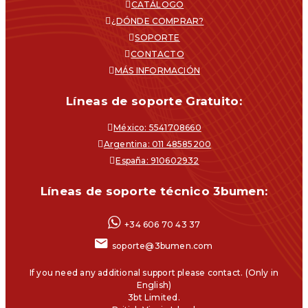
CATÁLOGO
¿DÓNDE COMPRAR?
SOPORTE
CONTACTO
MÁS INFORMACIÓN
Líneas de soporte Gratuito:
México: 5541708660
Argentina: 011 48585200
España: 910602932
Líneas de soporte técnico 3bumen:
+34 606 70 43 37
soporte@3bumen.com
If you need any additional support please contact. (Only in
English)
3bt Limited.