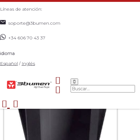
Líneas de atención:
soporte@3bumen.com
+34 606 70 43 37
Inicio
Catálogo
ACCESORIOS
RACK 22 U PARED
>
>
>
>
idioma
Español
/
Inglés