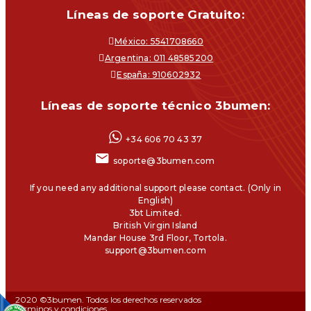
Líneas de soporte Gratuito:
México: 5541708660
Argentina: 011 48585200
España: 910602932
Líneas de soporte técnico 3bumen:
+34 606 70 43 37
soporte@3bumen.com
If you need any additional support please contact. (Only in
English)
3bt Limited.
British Virgin Island
Mandar House 3rd Floor, Tortola.
support@3bumen.com
2020 ©3bumen. Todos los derechos reservados
Términos y condiciones