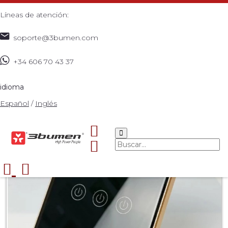
Líneas de atención:
soporte@3bumen.com
+34 606 70 43 37
Inicio
Catálogo
ACCESORIOS
SMART WIFI
>
>
>
ALUMINUM FRAME SWITCH 3 GANG
>
idioma
Español
/
Inglés